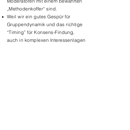
Moderatoren mit einem bewährten
„Methodenkoffer“ sind.
Weil wir ein gutes Gespür für
Gruppendynamik und das richtige
“Timing” für Konsens-Findung,
auch in komplexen Interessenlagen
mitbringen.
Format
Strategieworkshop im
Meetingraum:
Abwechslungsreiche Moderationen,
Diskussionen, Einzel- und
Gruppenarbeiten, WAS- und WIE-
Pläne bilden die methodische Basis
für diesen Strategieworkshop.
Dauer:
1 Tag von 09:00 bis 17:00 Uhr
Teilnehmerzahl:
4-12 Personen
Ort:
nach Vereinbarung